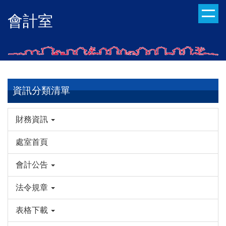
跳
會計室
到
主
要
內
容
區
資訊分類清單
財務資訊
處室首頁
會計公告
法令規章
表格下載