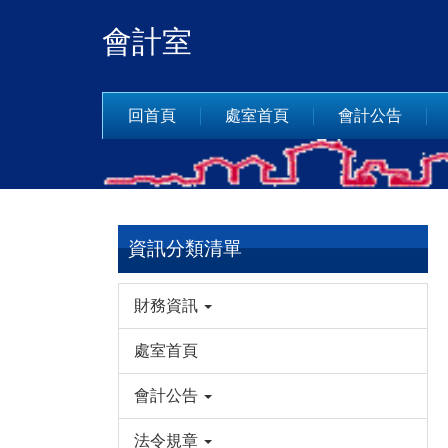
跳
會計室
到
主
要
內
回首頁
處室首頁
會計公告
容
區
資訊分類清單
財務資訊
處室首頁
會計公告
法令規章