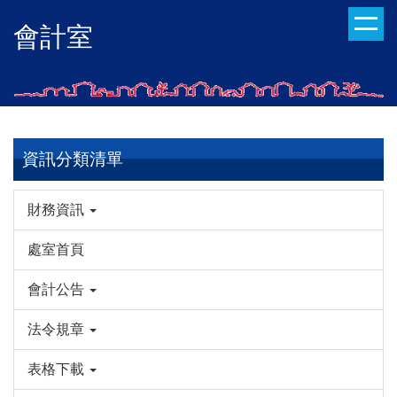
跳
會計室
到
主
要
內
容
區
資訊分類清單
財務資訊
處室首頁
會計公告
法令規章
表格下載