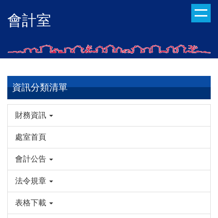
跳
會計室
到
主
要
內
容
區
資訊分類清單
財務資訊
處室首頁
會計公告
法令規章
表格下載