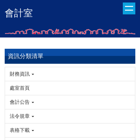
跳
會計室
到
主
要
內
容
區
資訊分類清單
財務資訊
處室首頁
會計公告
法令規章
表格下載