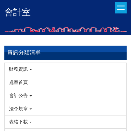
跳
會計室
到
主
要
內
容
區
資訊分類清單
財務資訊
處室首頁
會計公告
法令規章
表格下載